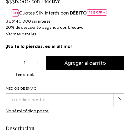
$336.000
con
Efectivo
Cuotas SIN interés con
DÉBITO
3
x
$140.000
sin interés
20% de descuento
pagando con Efectivo
Ver más detalles
¡No te lo pierdas, es el último!
1
en stock
Cambiar CP
MEDIOS DE ENVÍO
Entregas para el CP:
No sé mi código postal
Descripción