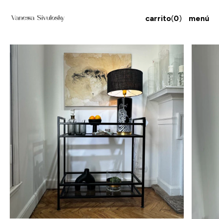
carrito
(
0
)
menú