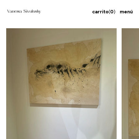
carrito
(
0
)
menú