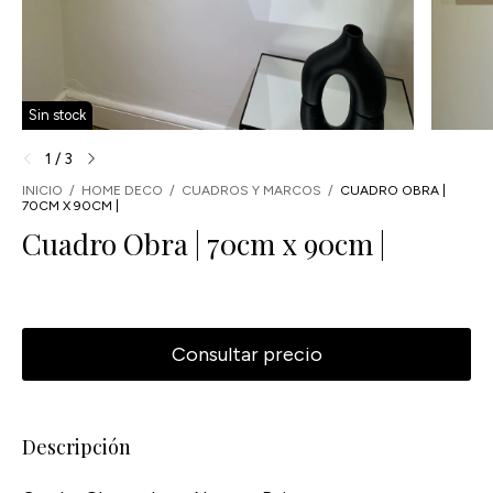
Sin stock
1
/
3
INICIO
/
HOME DECO
/
CUADROS Y MARCOS
/
CUADRO OBRA |
70CM X 90CM |
Cuadro Obra | 70cm x 90cm |
Descripción