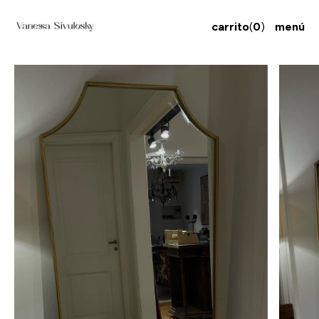
carrito
(
0
)
menú