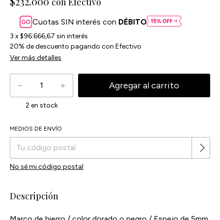
$232.000
con
Efectivo
Cuotas SIN interés con
DÉBITO
3
x
$96.666,67
sin interés
20% de descuento
pagando con Efectivo
Ver más detalles
2
en stock
Cambiar CP
MEDIOS DE ENVÍO
Entregas para el CP:
No sé mi código postal
Descripción
Marco de hierro / color dorado o negro / Espejo de 5mm