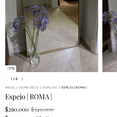
-
17
%
1
/
4
INICIO
/
HOME DECO
/
ESPEJOS
/
ESPEJO | ROMA |
Espejo | ROMA |
$290.000
$349.000